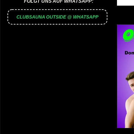
FOLGT UNS AUF WHATSAPP:
CLUBSAUNA OUTSIDE @ WHATSAPP